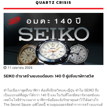
QUARTZ CRISIS
11 เมษายน 2024
SEIKO ตำราสร้างแบรนด์อมตะ 140 ปี คู่ปรับนาฬิกาสวิส
ทำไมเมื่อเราพูดถึงนาฬิกา ต้องถึงนึกสวิสและญี่ปุ่น ทำไม SEIKO ถึง
เป็นแบรนด์ที่อยู่มาได้กว่า 140 ปี และในวันที่โลกมีสมาร์ทวอทช์และ
เทคโนโลยีจำนวนมาก นาฬิกาข้อมือจะยังรักษาคุณค่าไว้ได้อย่างไร
The Secret Sauce เอพิโสดนี้ ชวนคุณถอดรหัสตำราการสร้างแบรนด์