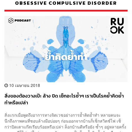
OBSESSIVE COMPULSIVE DISORDER
10 เมษายน 2018
สิ่งของต้องวางเป๊ะ ล้าง ปิด เช็กอะไรซ้ำๆ เราเป็นโรคย้ำคิดย้ำ
ทำหรือเปล่า
สิ่งแรกเมื่อพูดถึงอาการทางจิตเวชอย่างการย้ำคิดย้ำทำ หลายคนจะ
นึกถึงภาพคนที่ชอบล้างมือบ่อยๆ ก่อนออกจากบ้านก็เช็กสวิตช์ไฟ เช็
กว่าปิดเตาแก๊สเรียบร้อยหรือเปล่า ล็อกบ้านดีหรือยัง ซ้ำๆ อยู่หลายครั้ง