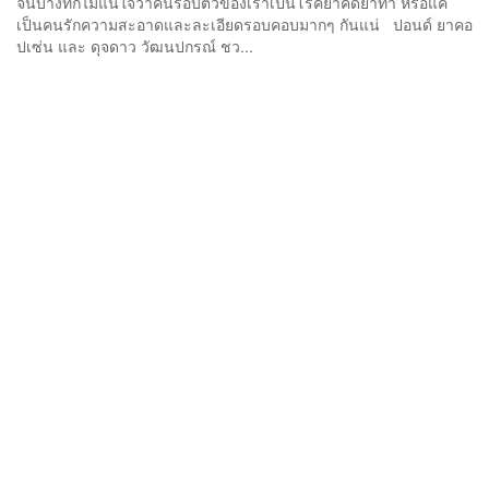
จนบางทีก็ไม่แน่ใจว่าคนรอบตัวของเราเป็นโรคย้ำคิดย้ำทำ หรือแค่
เป็นคนรักความสะอาดและละเอียดรอบคอบมากๆ กันแน่ ปอนด์ ยาคอ
ปเซ่น และ ดุจดาว วัฒนปกรณ์ ชว...