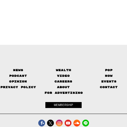
News
Wealth
Pop
Podcast
Video
Now
Opinion
Careers
Events
Privacy Policy
About
Contact
FOR ADVERTISING
MEMBERSHIP