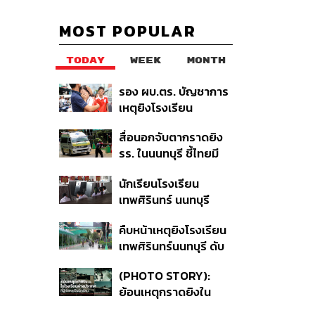
MOST POPULAR
TODAY
WEEK
MONTH
รอง ผบ.ตร. บัญชาการ
เหตุยิงโรงเรียน
เทพศิรินทร์ นนทบุรี สั่ง
สื่อนอกจับตากราดยิง
ค้นหา 2 รอบยืนยันไร้คน
รร. ในนนทบุรี ชี้ไทยมี
ติดค้าง พบศพปู่-ย่าที่
อัตราครอบครองปืนสูง
บ้านพักผู้ก่อเหตุ
นักเรียนโรงเรียน
ในระดับต้นของภูมิภาค
เทพศิรินทร์ นนทบุรี
อพยพเข้ายังพื้นที่
คืบหน้าเหตุยิงโรงเรียน
ปลอดภัยชั่วคราว หลัง
เทพศิรินทร์นนทบุรี ดับ
เหตุใช้อาวุธปืนภายใน
6 ศพ โฆษก ตร. เร่ง
โรงเรียนคลี่คลาย
(PHOTO STORY):
สอบปมขโมยปืนปู่ก่อ
ย้อนเหตุกราดยิงใน
เหตุ
โรงเรียนต่างประเทศ ที่