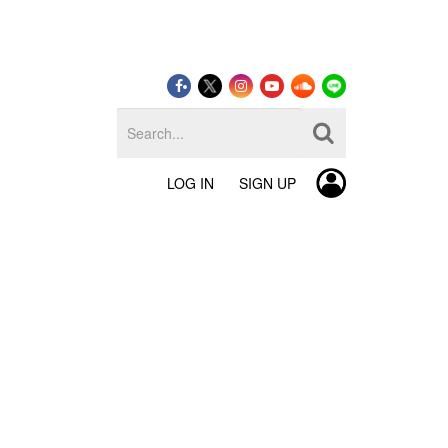
LOG IN
SIGN UP