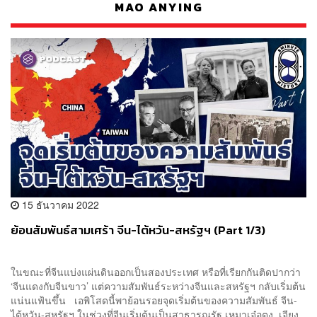
MAO ANYING
15 ธันวาคม 2022
ย้อนสัมพันธ์สามเศร้า จีน-ไต้หวัน-สหรัฐฯ (Part 1/3)
ในขณะที่จีนแบ่งแผ่นดินออกเป็นสองประเทศ หรือที่เรียกกันติดปากว่า
‘จีนแดงกับจีนขาว’ แต่ความสัมพันธ์ระหว่างจีนและสหรัฐฯ กลับเริ่มต้น
แน่นแฟ้นขึ้น เอพิโสดนี้พาย้อนรอยจุดเริ่มต้นของความสัมพันธ์ จีน-
ไต้หวัน-สหรัฐฯ ในช่วงที่จีนเริ่มต้นเป็นสาธารณรัฐ เหมาเจ๋อตุง, เจียง