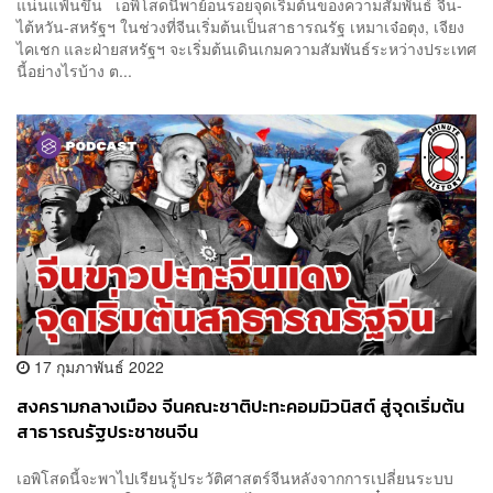
แน่นแฟ้นขึ้น เอพิโสดนี้พาย้อนรอยจุดเริ่มต้นของความสัมพันธ์ จีน-
ไต้หวัน-สหรัฐฯ ในช่วงที่จีนเริ่มต้นเป็นสาธารณรัฐ เหมาเจ๋อตุง, เจียง
ไคเชก และฝ่ายสหรัฐฯ จะเริ่มต้นเดินเกมความสัมพันธ์ระหว่างประเทศ
นี้อย่างไรบ้าง ต...
17 กุมภาพันธ์ 2022
สงครามกลางเมือง จีนคณะชาติปะทะคอมมิวนิสต์ สู่จุดเริ่มต้น
สาธารณรัฐประชาชนจีน
เอพิโสดนี้จะพาไปเรียนรู้ประวัติศาสตร์จีนหลังจากการเปลี่ยนระบบ