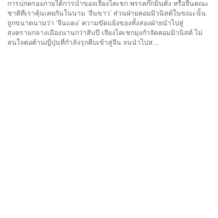
การปกครองภายใต้การนำของเจียงไคเชก พรรคก๊กมินตั๋ง หรือจีนคณะ
ชาติที่เราคุ้นเคยกันในนาม ‘จีนขาว’ ส่วนฝ่ายคอมมิวนิสต์ในขณะนั้น
ถูกขนาดนามว่า ‘จีนแดง’ ความขัดแย้งของทั้งสองฝ่ายนำไปสู่
สงครามกลางเมืองนานกว่าสิบปี เจียงไคเชกมุ่งกำจัดคอมมิวนิสต์ ไม่
สนใจต่อต้านญี่ปุ่นที่กำลังรุกคืบเข้าสู่จีน จนนำไปส...