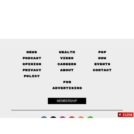
News
Wealth
Pop
Podcast
Video
Now
Opinion
Careers
Events
Privacy
About
Contact
Policy
FOR
ADVERTISING
MEMBERSHIP
© 2017-
2026
The Standard. All rights reserved.