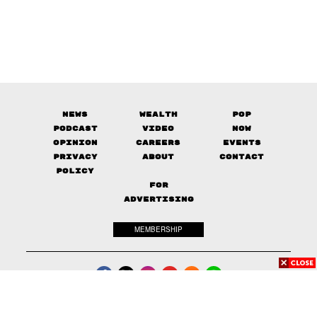
News
Wealth
Pop
Podcast
Video
Now
Opinion
Careers
Events
Privacy
About
Contact
Policy
FOR
ADVERTISING
MEMBERSHIP
© 2017-
2026
The Standard. All rights reserved.