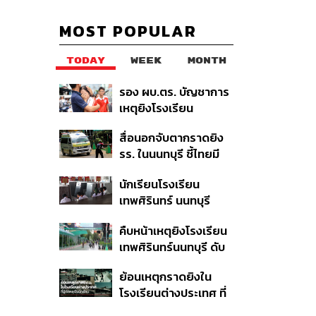
MOST POPULAR
TODAY
WEEK
MONTH
รอง ผบ.ตร. บัญชาการ
เหตุยิงโรงเรียน
เทพศิรินทร์ นนทบุรี สั่ง
สื่อนอกจับตากราดยิง
ค้นหา 2 รอบยืนยันไร้คน
รร. ในนนทบุรี ชี้ไทยมี
ติดค้าง พบศพปู่-ย่าที่
อัตราครอบครองปืนสูง
บ้านพักผู้ก่อเหตุ
นักเรียนโรงเรียน
ในระดับต้นของภูมิภาค
เทพศิรินทร์ นนทบุรี
อพยพเข้ายังพื้นที่
คืบหน้าเหตุยิงโรงเรียน
ปลอดภัยชั่วคราว หลัง
เทพศิรินทร์นนทบุรี ดับ
เหตุใช้อาวุธปืนภายใน
6 ศพ โฆษก ตร. เร่ง
โรงเรียนคลี่คลาย
ย้อนเหตุกราดยิงใน
สอบปมขโมยปืนปู่ก่อ
โรงเรียนต่างประเทศ ที่
เหตุ
ผู้ก่อเหตุเป็นนักเรียน