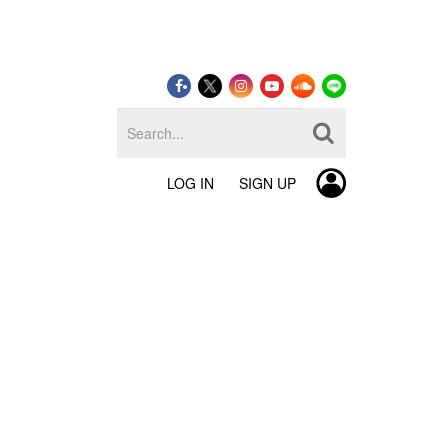
LOG IN
SIGN UP