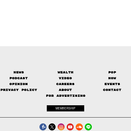
News
Wealth
Pop
Podcast
Video
Now
Opinion
Careers
Events
Privacy Policy
About
Contact
FOR ADVERTISING
MEMBERSHIP