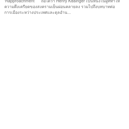
‘Rapproachment’ ถือได้ว่า Henry Kissinger เป็นหนึ่งในผู้ที่ทำให้
ความตึงเครียดของสงครามเย็นผ่อนคลายลง รวมไปถึงบทบาทต่อ
การเมืองระหว่างประเทศและดุลอำน...