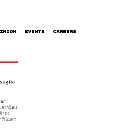
INION
EVENTS
CAREERS
ศรษฐกิจ
ออก
ยจากผู้ชม
จ้าดัง
รีเพิ่มพร