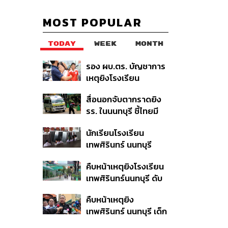
MOST POPULAR
TODAY
WEEK
MONTH
รอง ผบ.ตร. บัญชาการ
เหตุยิงโรงเรียน
เทพศิรินทร์ นนทบุรี สั่ง
สื่อนอกจับตากราดยิง
ค้นหา 2 รอบยืนยันไร้คน
รร. ในนนทบุรี ชี้ไทยมี
ติดค้าง พบศพปู่-ย่าที่
อัตราครอบครองปืนสูง
บ้านพักผู้ก่อเหตุ
นักเรียนโรงเรียน
ในระดับต้นของภูมิภาค
เทพศิรินทร์ นนทบุรี
อพยพเข้ายังพื้นที่
คืบหน้าเหตุยิงโรงเรียน
ปลอดภัยชั่วคราว หลัง
เทพศิรินทร์นนทบุรี ดับ
เหตุใช้อาวุธปืนภายใน
6 ศพ โฆษก ตร. เร่ง
โรงเรียนคลี่คลาย
คืบหน้าเหตุยิง
สอบปมขโมยปืนปู่ก่อ
เทพศิรินทร์ นนทบุรี เด็ก
เหตุ
14 เสียชีวิตที่โรง