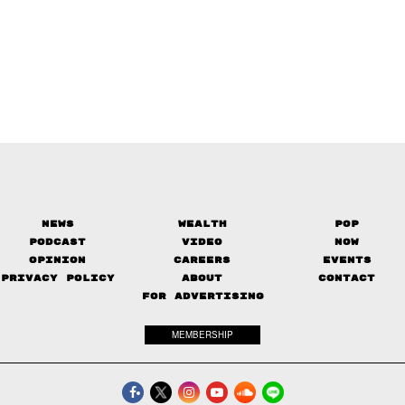
News
Wealth
Pop
Podcast
Video
Now
Opinion
Careers
Events
Privacy Policy
About
Contact
FOR ADVERTISING
MEMBERSHIP