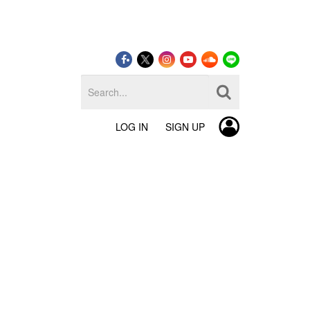
LOG IN
SIGN UP