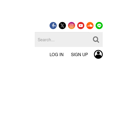
LOG IN
SIGN UP