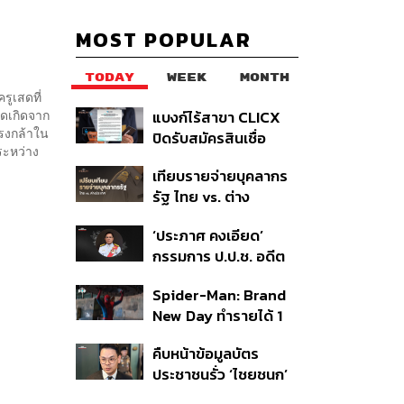
MOST POPULAR
TODAY
WEEK
MONTH
รูเสดที่
สดเกิดจาก
แบงก์ไร้สาขา CLICX
รงกล้าใน
ปิดรับสมัครสินเชื่อ
ะหว่าง
ชั่วคราว พร้อมส่ง
เทียบรายจ่ายบุคลากร
สัญญาณเตือนกลุ่มกู้
รัฐ ไทย vs. ต่าง
เงินผิดวัตถุประสงค์-ให้
ประเทศ: พบภาษีทุก
ข้อมูลเท็จ เตรียมดำเนิน
‘ประภาศ คงเอียด’
100 บาทของคนไทยใช้
คดีเด็ดขาด
กรรมการ ป.ป.ช. อดีต
ไปกับข้าราชการเฉียด
อธิบดีกรมธนารักษ์
40 บาท
Spider-Man: Brand
ถึงแก่อนิจกรรม
New Day ทำรายได้ 1
พันล้านดอลลาร์จากทั่ว
คืบหน้าข้อมูลบัตร
โลกภายใน 6 วัน
ประชาชนรั่ว ‘ไชยชนก’
ชี้ไม่ใช่การแฮ็ก ปิดระบบ