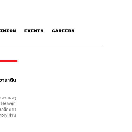
INION
EVENTS
CAREERS
ซาลาดิน
์สงครามครู
of Heaven
ารถยึดนคร
tory ผ่าน