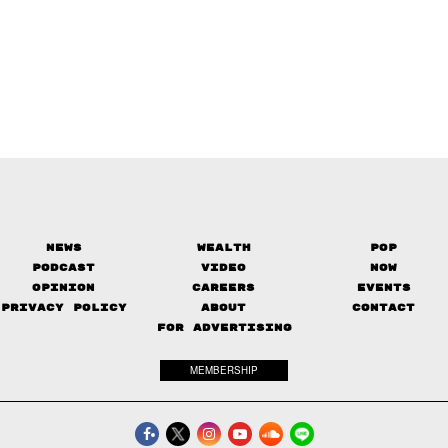
News
Wealth
Pop
Podcast
Video
Now
Opinion
Careers
Events
Privacy Policy
About
Contact
FOR ADVERTISING
MEMBERSHIP