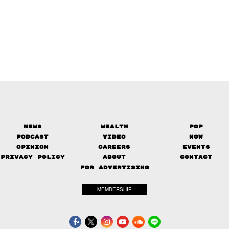
News
Wealth
Pop
Podcast
Video
Now
Opinion
Careers
Events
Privacy Policy
About
Contact
FOR ADVERTISING
MEMBERSHIP