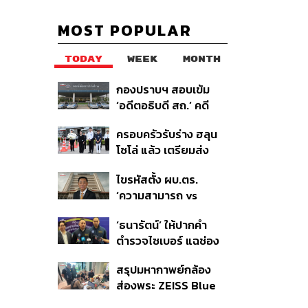
MOST POPULAR
TODAY
WEEK
MONTH
กองปราบฯ สอบเข้ม
‘อดีตอธิบดี สถ.’ คดี
ทุจริตสอบท้องถิ่น แจ้ง
ครอบครัวรับร่าง ฮลุน
6 ข้อหาหนัก จ่อชง
โซโล่ แล้ว เตรียมส่ง
ป.ป.ช. 12 ส.ค. นี้
ชันสูตรหาสาเหตุการ
ไขรหัสตั้ง ผบ.ตร.
เสียชีวิต
‘ความสามารถ vs
อาวุโส’ และอนาคตการ
‘ธนารัตน์’ ให้ปากคำ
ปฏิรูปสีกากี กับ
ตำรวจไซเบอร์ แฉช่อง
พล.ต.อ. เอก อังสนา
โหว่ 20 หน่วยงานรัฐ
นนท์
สรุปมหากาพย์กล้อง
ยันไร้นัยทางการเมือง
ส่องพระ ZEISS Blue
Marine จากสัญญา