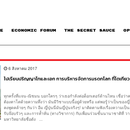
E
ECONOMIC FORUM
THE SECRET SAUCE​
OP
6 สิงหาคม 2017
ไปเรียนปริญญาโทและเอก การบริหารจัดการมรดกโลก ที่โตเกียว, ญ
ทุกครั้งที่แจน-ณิชมน บอกใครๆ ว่าเธอกำลังต่อด็อกเตอร์ด้านไหน เชื่อว่าคน
ต้องตาโตด้วยความทึ่งว่า มันมีวิชาแบบนี้อยู่ด้วยหรือ แต่พอรู้ว่าเป็นของญี่
คงพูดคล้ายๆ กันว่า อืม ญี่ปุ่นนี่มันญี่ปุ่นจริงๆ! มาติดตามฟังเรื่องความเป็น
รับจ๊อบรัวๆ และการห้ำหั่น (ทางวิชาการ) กับเพื่อนร่วมชั้นนานาชาติที่ ว
มหาวิทยาลัยชื่อดัง ...