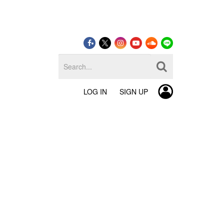
LOG IN
SIGN UP