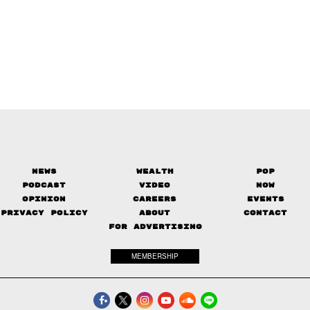
News
Wealth
Pop
Podcast
Video
Now
Opinion
Careers
Events
Privacy Policy
About
Contact
FOR ADVERTISING
MEMBERSHIP