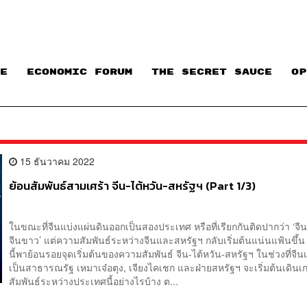
E
ECONOMIC FORUM
THE SECRET SAUCE​
OP
15 ธันวาคม 2022
ย้อนสัมพันธ์สามเศร้า จีน-ไต้หวัน-สหรัฐฯ (Part 1/3)
ในขณะที่จีนแบ่งแผ่นดินออกเป็นสองประเทศ หรือที่เรียกกันติดปากว่า ‘จี
จีนขาว’ แต่ความสัมพันธ์ระหว่างจีนและสหรัฐฯ กลับเริ่มต้นแน่นแฟ้นขึ้
นี้พาย้อนรอยจุดเริ่มต้นของความสัมพันธ์ จีน-ไต้หวัน-สหรัฐฯ ในช่วงที่จีนเ
เป็นสาธารณรัฐ เหมาเจ๋อตุง, เจียงไคเชก และฝ่ายสหรัฐฯ จะเริ่มต้นเดิน
สัมพันธ์ระหว่างประเทศนี้อย่างไรบ้าง ต...