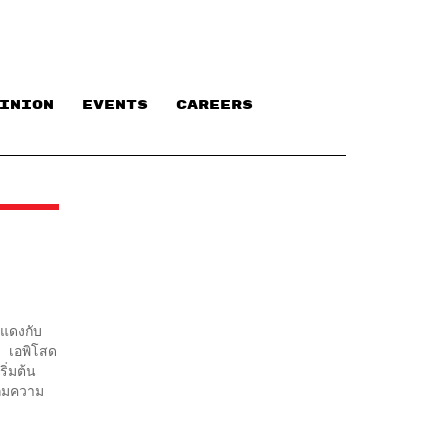
INION
EVENTS
CAREERS
นแดงกับ
น เอพิโสด
ริ่มต้น
เกมความ