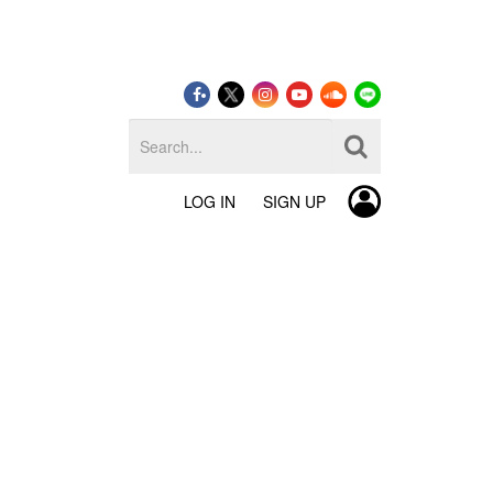
LOG IN
SIGN UP