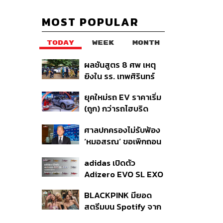
MOST POPULAR
TODAY
WEEK
MONTH
ผลชันสูตร 8 ศพ เหตุ
ยิงใน รร. เทพศิรินทร์
นนทบุรี พบกระสุนเข้า
ยุคใหม่รถ EV ราคาเริ่ม
จุดสำคัญ ‘ศีรษะ-
(ถูก) กว่ารถไฮบริด
หน้าอก’ ครูถูกยิง 4 นัด
หลังต้นทุนแบตเตอรี่ลด
จากระยะไกล
ศาลปกครองไม่รับฟ้อง
ลง - จีนแห่บุกตลาดเกิด
‘หมอสรณ’ ขอเพิกถอน
ใหม่
มติสรรหา กสทช. ชี้ยัง
adidas เปิดตัว
ไม่ใช่ผู้เดือดร้อนเสีย
Adizero EVO SL EXO
หาย
คอลเล็กชันพิเศษรับ
BLACKPINK มียอด
ฤดูกาล College
สตรีมบน Spotify จาก
Football
ประเทศไทยสูงถึง 536