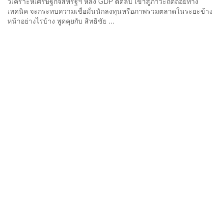
วิเคราะห์เศรษฐกิจสหรัฐฯ หลัง GDP ติดลบ เข้าสู่ภาวะถดถอยทาง
เทคนิค จะกระทบความเชื่อมั่นนักลงทุนหรือภาพรวมตลาดในระยะข้าง
หน้าอย่างไรบ้าง พูดคุยกับ สิทธิชัย ...