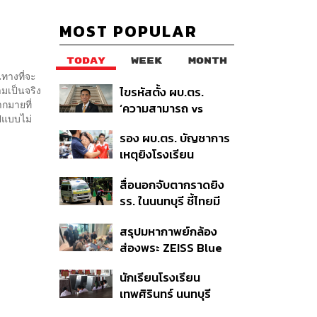
MOST POPULAR
TODAY
WEEK
MONTH
นทางที่จะ
ามเป็นจริง
ไขรหัสตั้ง ผบ.ตร.
ากมายที่
‘ความสามารถ vs
ปแบบไม่
อาวุโส’ และอนาคตการ
รอง ผบ.ตร. บัญชาการ
ปฏิรูปสีกากี กับ
เหตุยิงโรงเรียน
พล.ต.อ. เอก อังสนา
เทพศิรินทร์ นนทบุรี สั่ง
นนท์
สื่อนอกจับตากราดยิง
ค้นหา 2 รอบยืนยันไร้คน
รร. ในนนทบุรี ชี้ไทยมี
ติดค้าง พบศพปู่-ย่าที่
อัตราครอบครองปืนสูง
บ้านพักผู้ก่อเหตุ
สรุปมหากาพย์กล้อง
ในระดับต้นของภูมิภาค
ส่องพระ ZEISS Blue
Marine จากสัญญา
นักเรียนโรงเรียน
ผลิต 8.3 ล้าน สู่ข้อ
เทพศิรินทร์ นนทบุรี
พิพาท ‘มาเวลล์ฯ’ ฟ้อง
อพยพเข้ายังพื้นที่
‘โทน บางแค’ ผิดนัดจ่าย