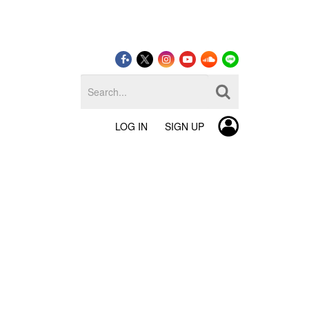
LOG IN
SIGN UP