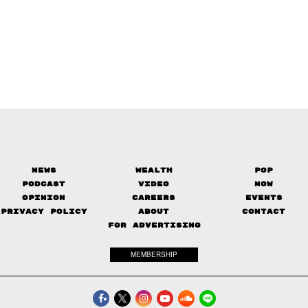
News
Wealth
Pop
Podcast
Video
Now
Opinion
Careers
Events
Privacy Policy
About
Contact
FOR ADVERTISING
MEMBERSHIP