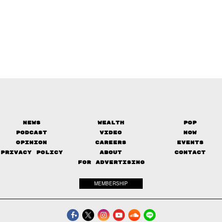
News
Wealth
Pop
Podcast
Video
Now
Opinion
Careers
Events
Privacy Policy
About
Contact
FOR ADVERTISING
MEMBERSHIP