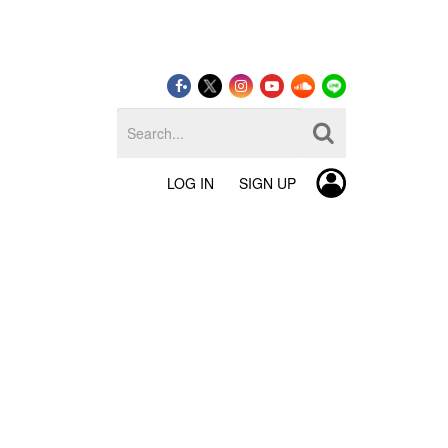
LOG IN
SIGN UP