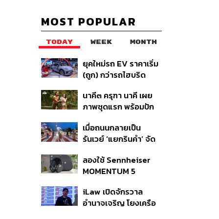
MOST POPULAR
TODAY
WEEK
MONTH
ยุคใหม่รถ EV ราคาเริ่ม
(ถูก) กว่ารถไฮบริด
หลังต้นทุนแบตเตอรี่ลด
นาคี๓ ครุฑา นาคี เผย
ลง - จีนแห่บุกตลาดเกิด
ภาพชุดแรก พร้อมปัก
ใหม่
วันฉาย 22 ต.ค. นี้
เมื่อถนนกลายเป็น
รันเวย์ ‘แยกรินคำ’ จัด
LANNA HAUTE
ลองใช้ Sennheiser
COUTURE กลางสาย
MOMENTUM 5
ฝน
Wireless หูฟัง 14,990
iLaw เปิดจักรวาล
บาท ที่ให้ผู้ใช้ถอด
อำนาจเจริญ โยงเครือ
เปลี่ยนแบตเองได้ ก่อน
ข่ายผู้สมัคร สว. พร้อม
กฎ EU บังคับปีหน้า