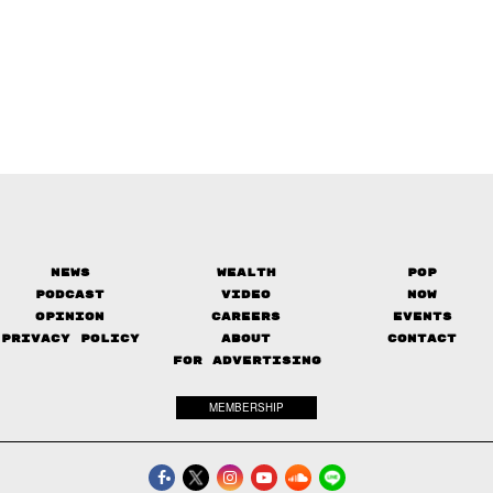
News
Wealth
Pop
Podcast
Video
Now
Opinion
Careers
Events
Privacy Policy
About
Contact
FOR ADVERTISING
MEMBERSHIP