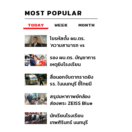
MOST POPULAR
TODAY
WEEK
MONTH
ไขรหัสตั้ง ผบ.ตร.
‘ความสามารถ vs
อาวุโส’ และอนาคตการ
รอง ผบ.ตร. บัญชาการ
ปฏิรูปสีกากี กับ
เหตุยิงโรงเรียน
พล.ต.อ. เอก อังสนา
เทพศิรินทร์ นนทบุรี สั่ง
นนท์
สื่อนอกจับตากราดยิง
ค้นหา 2 รอบยืนยันไร้คน
รร. ในนนทบุรี ชี้ไทยมี
ติดค้าง พบศพปู่-ย่าที่
อัตราครอบครองปืนสูง
บ้านพักผู้ก่อเหตุ
สรุปมหากาพย์กล้อง
ในระดับต้นของภูมิภาค
ส่องพระ ZEISS Blue
Marine จากสัญญา
นักเรียนโรงเรียน
ผลิต 8.3 ล้าน สู่ข้อ
เทพศิรินทร์ นนทบุรี
พิพาท ‘มาเวลล์ฯ’ ฟ้อง
อพยพเข้ายังพื้นที่
‘โทน บางแค’ ผิดนัดจ่าย