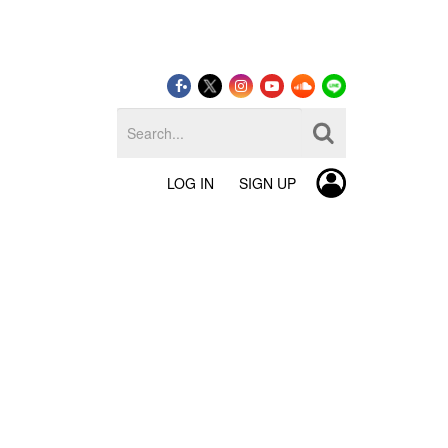
LOG IN
SIGN UP