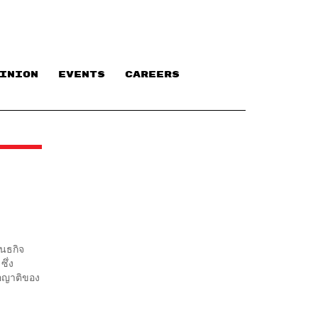
INION
EVENTS
CAREERS
นธกิจ
ึ่ง
ือญาติของ