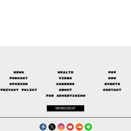
News
Wealth
Pop
Podcast
Video
Now
Opinion
Careers
Events
Privacy Policy
About
Contact
FOR ADVERTISING
MEMBERSHIP