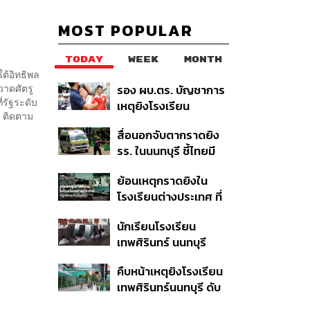
MOST POPULAR
TODAY
WEEK
MONTH
ใต้อิทธิพล
วาดศัตรู
รอง ผบ.ตร. บัญชาการ
่รัฐระดับ
เหตุยิงโรงเรียน
’ ติดตาม
เทพศิรินทร์ นนทบุรี สั่ง
สื่อนอกจับตากราดยิง
ค้นหา 2 รอบยืนยันไร้คน
รร. ในนนทบุรี ชี้ไทยมี
ติดค้าง พบศพปู่-ย่าที่
อัตราครอบครองปืนสูง
บ้านพักผู้ก่อเหตุ
ย้อนเหตุกราดยิงใน
ในระดับต้นของภูมิภาค
โรงเรียนต่างประเทศ ที่
ผู้ก่อเหตุเป็นนักเรียน
นักเรียนโรงเรียน
เทพศิรินทร์ นนทบุรี
อพยพเข้ายังพื้นที่
คืบหน้าเหตุยิงโรงเรียน
ปลอดภัยชั่วคราว หลัง
เทพศิรินทร์นนทบุรี ดับ
เหตุใช้อาวุธปืนภายใน
6 ศพ โฆษก ตร. เร่ง
โรงเรียนคลี่คลาย