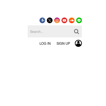
LOG IN
SIGN UP