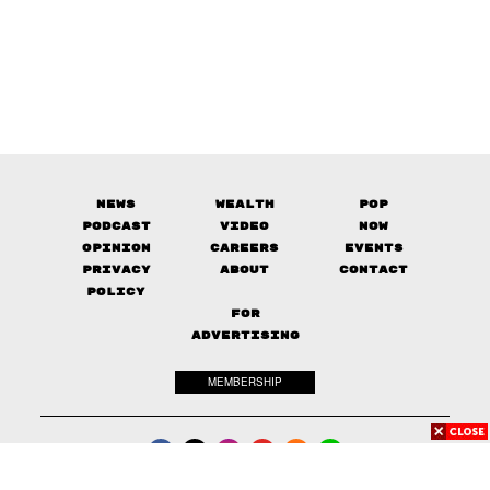
News
Wealth
Pop
Podcast
Video
Now
Opinion
Careers
Events
Privacy
About
Contact
Policy
FOR
ADVERTISING
MEMBERSHIP