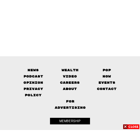
News
Wealth
Pop
Podcast
Video
Now
Opinion
Careers
Events
Privacy
About
Contact
Policy
FOR
ADVERTISING
MEMBERSHIP