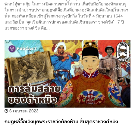
พักตร์อู๋ซานกุ้ย ในการเปิดด่านซานไห่กวน เพื่อจับมือกับกองทัพแมนจู
ในการเข้าปราบปรามกบฏหลี่จื้อเฉิงที่ปกครองจีนแผ่นดินใหญ่ในเวลา
นั้น กองทัพเคลื่อนเข้าสู่ใจกลางกรุงปักกิ่ง ในวันที่ 4 มิถุนายน 1644
และถือเป็น ‘จุดเริ่มต้นการปกครองแผ่นดินจีนของราชวงศ์ชิง’ 7 ปี
แรกของราชวงศ์ชิง คือ...
6 เมษายน 2023
กบฏหลี่จื้อเฉิงบุกพระราชวังต้องห้าม สิ้นสุดราชวงศ์หมิง