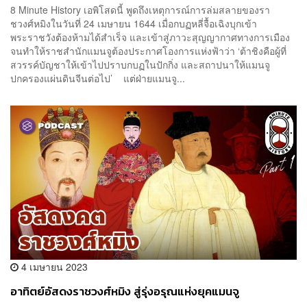
8 Minute History เอพิโสดนี้ พูดถึงเหตุการณ์การล่มสลายของรา
ชวงศ์หมิงในวันที่ 24 เมษายน 1644 เมื่อกบฏหลี่จื้อเฉิงบุกเข้า
พระราชวังต้องห้ามได้สำเร็จ และเข้าสู่ภาวะสุญญากาศทางการเมือง
จนทำให้ราชสำนักแมนจูต้องประกาศโองการแห่งฟ้าว่า ‘ต้าชิงคือผู้ที่
สวรรค์บัญชาให้เข้าไปปราบกบฏในปักกิ่ง และสถาปนาให้แมนจู
ปกครองแผ่นดินจีนต่อไป’ แต่ฝ่ายแมนจู...
4 เมษายน 2023
อาทิตย์อัสดงราชวงศ์หมิง สู่รุ่งอรุณแห่งยุคแมนจู