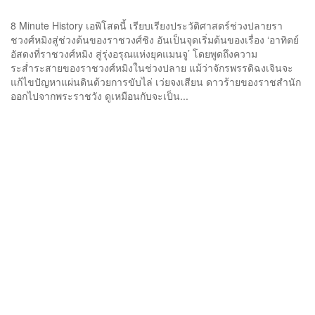
8 Minute History เอพิโสดนี้ เรียบเรียงประวัติศาสตร์ช่วงปลายรา
ชวงศ์หมิงสู่ช่วงต้นของราชวงศ์ชิง อันเป็นจุดเริ่มต้นของเรื่อง ‘อาทิตย์
อัสดงที่ราชวงศ์หมิง สู่รุ่งอรุณแห่งยุคแมนจู’ โดยพูดถึงความ
ระส่ำระสายของราชวงศ์หมิงในช่วงปลาย แม้ว่าจักรพรรดิฉงเจินจะ
แก้ไขปัญหาแผ่นดินด้วยการขับไล่ เว่ยจงเสียน ดาวร้ายของราชสำนัก
ออกไปจากพระราชวัง ดูเหมือนกับจะเป็น...