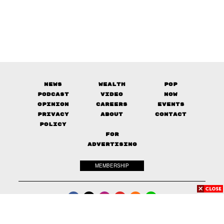
News
Wealth
Pop
Podcast
Video
Now
Opinion
Careers
Events
Privacy
About
Contact
Policy
FOR
ADVERTISING
MEMBERSHIP
© 2017-
2026
The Standard. All rights reserved.