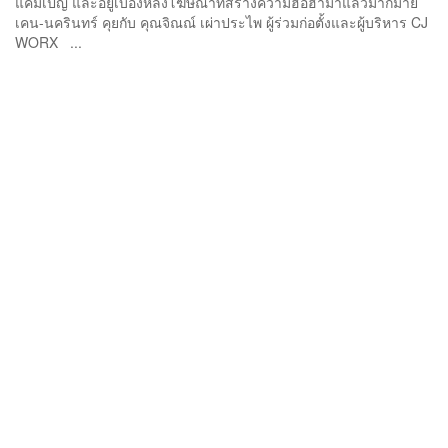
แคมเปญ และอยู่เบื้องหลังโฆษณาที่สร้างความฮือฮามาแล้วมากมาย
เคน-นครินทร์ คุยกับ คุณจิณณ์ เผ่าประไพ ผู้ร่วมก่อตั้งและผู้บริหาร CJ
WORX ...