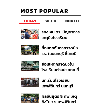
MOST POPULAR
TODAY
WEEK
MONTH
รอง ผบ.ตร. บัญชาการ
เหตุยิงโรงเรียน
เทพศิรินทร์ นนทบุรี สั่ง
สื่อนอกจับตากราดยิง
ค้นหา 2 รอบยืนยันไร้คน
รร. ในนนทบุรี ชี้ไทยมี
ติดค้าง พบศพปู่-ย่าที่
อัตราครอบครองปืนสูง
บ้านพักผู้ก่อเหตุ
ย้อนเหตุกราดยิงใน
ในระดับต้นของภูมิภาค
โรงเรียนต่างประเทศ ที่
ผู้ก่อเหตุเป็นนักเรียน
นักเรียนโรงเรียน
เทพศิรินทร์ นนทบุรี
อพยพเข้ายังพื้นที่
ผลชันสูตร 8 ศพ เหตุ
ปลอดภัยชั่วคราว หลัง
ยิงใน รร. เทพศิรินทร์
เหตุใช้อาวุธปืนภายใน
นนทบุรี พบกระสุนเข้า
โรงเรียนคลี่คลาย