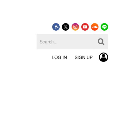
LOG IN
SIGN UP