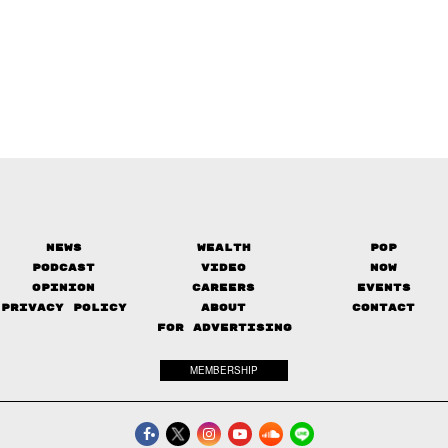
News
Wealth
Pop
Podcast
Video
Now
Opinion
Careers
Events
Privacy Policy
About
Contact
FOR ADVERTISING
MEMBERSHIP