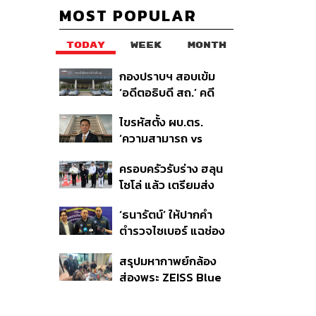
MOST POPULAR
TODAY
WEEK
MONTH
กองปราบฯ สอบเข้ม
‘อดีตอธิบดี สถ.’ คดี
ทุจริตสอบท้องถิ่น แจ้ง
ไขรหัสตั้ง ผบ.ตร.
6 ข้อหาหนัก จ่อชง
‘ความสามารถ vs
ป.ป.ช. 12 ส.ค. นี้
อาวุโส’ และอนาคตการ
ครอบครัวรับร่าง ฮลุน
ปฏิรูปสีกากี กับ
โซโล่ แล้ว เตรียมส่ง
พล.ต.อ. เอก อังสนา
ชันสูตรหาสาเหตุการ
นนท์
‘ธนารัตน์’ ให้ปากคำ
เสียชีวิต
ตำรวจไซเบอร์ แฉช่อง
โหว่ 20 หน่วยงานรัฐ
สรุปมหากาพย์กล้อง
ยันไร้นัยทางการเมือง
ส่องพระ ZEISS Blue
Marine จากสัญญา
ผลิต 8.3 ล้าน สู่ข้อ