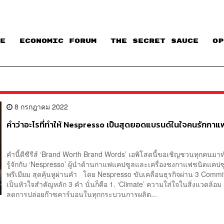
E
ECONOMIC FORUM
THE SECRET SAUCE​
OP
8 กรกฎาคม 2022
คำว่าอะไรที่ทำให้ Nespresso เป็นสุดยอดแบรนด์ในใจคนรักกาแ
คำนี้ดีซีรีส์ ‘Brand Worth Brand Words’ เอพิโสดนี้ขอเชิญชวนทุกคนม
รู้จักกับ ‘Nespresso’ ผู้นำด้านกาแฟแคปซูลและเครื่องชงกาแฟชนิดแคปซ
พรีเมียม สุดคุ้นหูผ่านคำ โดย Nespresso ขับเคลื่อนธุรกิจผ่าน 3 Commit
เป็นหัวใจสำคัญหลัก 3 คำ นั่นก็คือ 1. ‘Climate’ ความใส่ใจในสิ่งแวดล้อม
ลดการปล่อยก๊าซคาร์บอนในทุกกระบวนการผลิต...