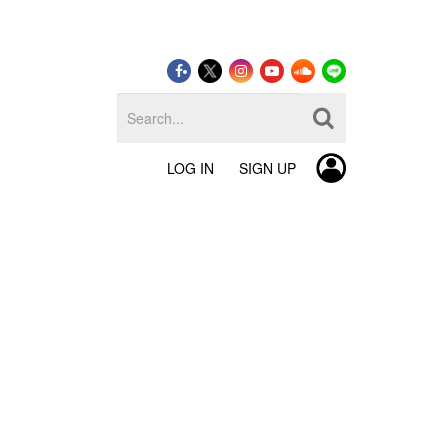
LOG IN
SIGN UP