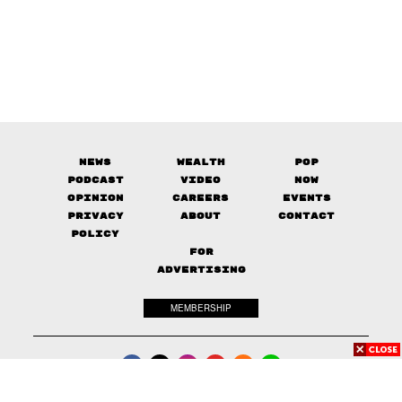
News
Wealth
Pop
Podcast
Video
Now
Opinion
Careers
Events
Privacy
About
Contact
Policy
FOR
ADVERTISING
MEMBERSHIP
© 2017-
2026
The Standard. All rights reserved.