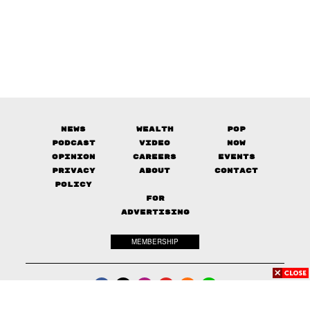
News
Wealth
Pop
Podcast
Video
Now
Opinion
Careers
Events
Privacy
About
Contact
Policy
FOR
ADVERTISING
MEMBERSHIP