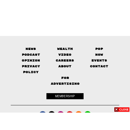
News
Wealth
Pop
Podcast
Video
Now
Opinion
Careers
Events
Privacy
About
Contact
Policy
FOR
ADVERTISING
MEMBERSHIP
© 2017-
2026
The Standard. All rights reserved.