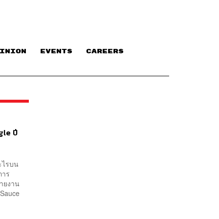
INION
EVENTS
CAREERS
le ปี
อะไรบน
บการ
รายงาน
 Sauce