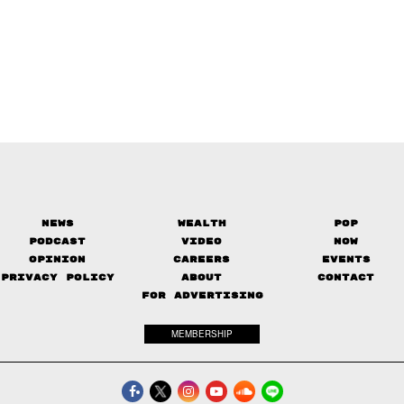
News
Wealth
Pop
Podcast
Video
Now
Opinion
Careers
Events
Privacy Policy
About
Contact
FOR ADVERTISING
MEMBERSHIP