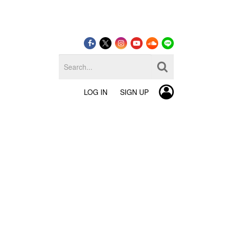
LOG IN
SIGN UP