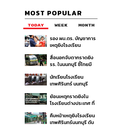
MOST POPULAR
TODAY
WEEK
MONTH
รอง ผบ.ตร. บัญชาการ
เหตุยิงโรงเรียน
เทพศิรินทร์ นนทบุรี สั่ง
สื่อนอกจับตากราดยิง
ค้นหา 2 รอบยืนยันไร้คน
รร. ในนนทบุรี ชี้ไทยมี
ติดค้าง พบศพปู่-ย่าที่
อัตราครอบครองปืนสูง
บ้านพักผู้ก่อเหตุ
นักเรียนโรงเรียน
ในระดับต้นของภูมิภาค
เทพศิรินทร์ นนทบุรี
อพยพเข้ายังพื้นที่
ย้อนเหตุกราดยิงใน
ปลอดภัยชั่วคราว หลัง
โรงเรียนต่างประเทศ ที่
เหตุใช้อาวุธปืนภายใน
ผู้ก่อเหตุเป็นนักเรียน
โรงเรียนคลี่คลาย
คืบหน้าเหตุยิงโรงเรียน
เทพศิรินทร์นนทบุรี ดับ
6 ศพ โฆษก ตร. เร่ง