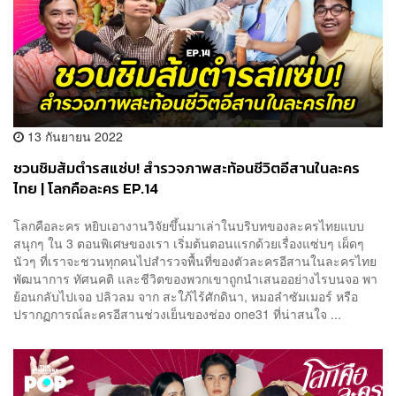
13 กันยายน 2022
ชวนชิมส้มตำรสแซ่บ! สำรวจภาพสะท้อนชีวิตอีสานในละคร
ไทย | โลกคือละคร EP.14
โลกคือละคร หยิบเอางานวิจัยขึ้นมาเล่าในบริบทของละครไทยแบบ
สนุกๆ ใน 3 ตอนพิเศษของเรา เริ่มต้นตอนแรกด้วยเรื่องแซ่บๆ เผ็ดๆ
นัวๆ ที่เราจะชวนทุกคนไปสำรวจพื้นที่ของตัวละครอีสานในละครไทย
พัฒนาการ ทัศนคติ และชีวิตของพวกเขาถูกนำเสนออย่างไรบนจอ พา
ย้อนกลับไปเจอ ปลิวลม จาก สะใภ้ไร้ศักดินา, หมอลำซัมเมอร์ หรือ
ปรากฏการณ์ละครอีสานช่วงเย็นของช่อง one31 ที่น่าสนใจ ...