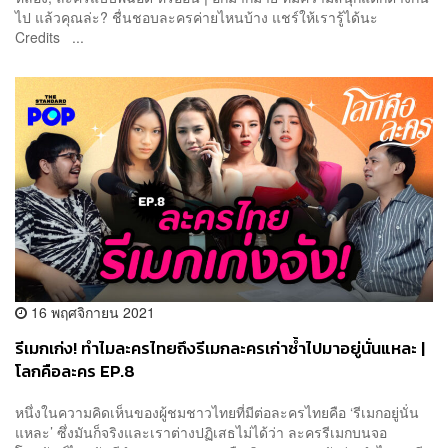
ไป แล้วคุณล่ะ? ชื่นชอบละครค่ายไหนบ้าง แชร์ให้เรารู้ได้นะ
Credits ...
16 พฤศจิกายน 2021
รีเมกเก่ง! ทำไมละครไทยถึงรีเมกละครเก่าซ้ำไปมาอยู่นั่นแหละ |
โลกคือละคร EP.8
หนึ่งในความคิดเห็นของผู้ชมชาวไทยที่มีต่อละครไทยคือ ‘รีเมกอยู่นั่น
แหละ’ ซึ่งมันก็จริงและเราต่างปฏิเสธไม่ได้ว่า ละครรีเมกบนจอ