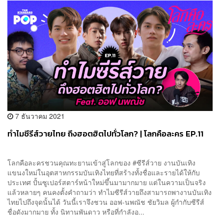
7 ธันวาคม 2021
ทำไมซีรีส์วายไทย ถึงฮอตฮิตไปทั่วโลก? | โลกคือละคร EP.11
โลกคือละครชวนคุณทะยานเข้าสู่โลกของ #ซีรีส์วาย งานบันเทิง
แขนงใหม่ในอุตสาหกรรมบันเทิงไทยที่สร้างทั้งชื่อและรายได้ให้กับ
ประเทศ ปั้นซูเปอร์สตาร์หน้าใหม่ขึ้นมามากมาย แต่ในความเป็นจริง
แล้วหลายๆ คนคงตั้งคำถามว่า ทำไมซีรีส์วายถึงสามารถพางานบันเทิง
ไทยไปถึงจุดนั้นได้ วันนี้เราจึงชวน ออฟ-นพณัช ชัยวิมล ผู้กำกับซีรีส์
ชื่อดังมากมาย ทั้ง นิทานพันดาว หรือที่กำลังอ...