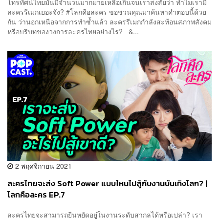
โทรทัศน์ไทยมันมีจำนวนมากมายเหลือเกินจนเราสงสัยว่า ทำไมเรามี
ละครรีเมกเยอะจัง? #โลกคือละคร ขอชวนคุณมาค้นหาคำตอบนี้ด้วย
กัน ว่านอกเหนือจากการทำซ้ำแล้ว ละครรีเมกกำลังสะท้อนสภาพสังคม
หรือบริบทของวงการละครไทยอย่างไร? &...
2 พฤศจิกายน 2021
ละครไทยจะส่ง Soft Power แบบไหนไปสู้กับงานบันเทิงโลก? |
โลกคือละคร EP.7
ละครไทยจะสามารถยืนหยัดอยู่ในงานระดับสากลได้หรือเปล่า? เรา