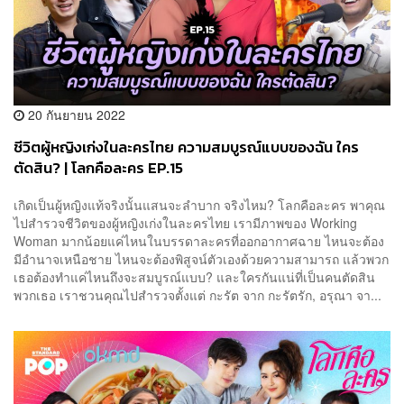
20 กันยายน 2022
ชีวิตผู้หญิงเก่งในละครไทย ความสมบูรณ์แบบของฉัน ใคร
ตัดสิน? | โลกคือละคร EP.15
เกิดเป็นผู้หญิงแท้จริงนั้นแสนจะลำบาก จริงไหม? โลกคือละคร พาคุณ
ไปสำรวจชีวิตของผู้หญิงเก่งในละครไทย เรามีภาพของ Working
Woman มากน้อยแค่ไหนในบรรดาละครที่ออกอากาศฉาย ไหนจะต้อง
มีอำนาจเหนือชาย ไหนจะต้องพิสูจน์ตัวเองด้วยความสามารถ แล้วพวก
เธอต้องทำแค่ไหนถึงจะสมบูรณ์แบบ? และใครกันแน่ที่เป็นคนตัดสิน
พวกเธอ เราชวนคุณไปสำรวจตั้งแต่ กะรัต จาก กะรัตรัก, อรุณา จา...