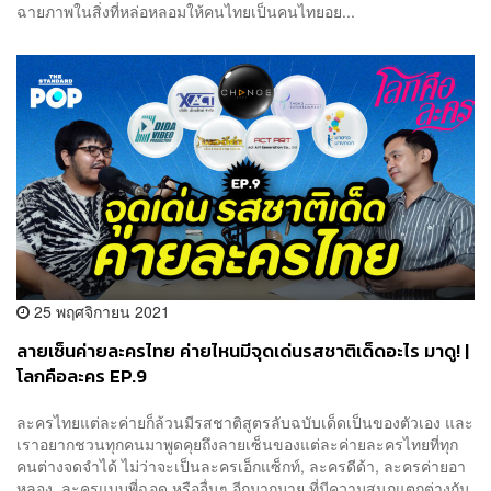
ฉายภาพในสิ่งที่หล่อหลอมให้คนไทยเป็นคนไทยอย...
25 พฤศจิกายน 2021
ลายเซ็นค่ายละครไทย ค่ายไหนมีจุดเด่นรสชาติเด็ดอะไร มาดู! |
โลกคือละคร EP.9
ละครไทยแต่ละค่ายก็ล้วนมีรสชาติสูตรลับฉบับเด็ดเป็นของตัวเอง และ
เราอยากชวนทุกคนมาพูดคุยถึงลายเซ็นของแต่ละค่ายละครไทยที่ทุก
คนต่างจดจำได้ ไม่ว่าจะเป็นละครเอ็กแซ็กท์, ละครดีด้า, ละครค่ายอา
หลอง, ละครแบบพี่ฉอด หรืออื่นๆ อีกมากมาย ที่มีความสนุกแตกต่างกัน