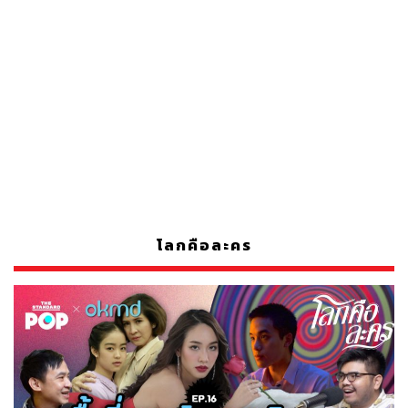
โลกคือละคร