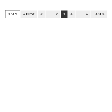
3 of 9
« FIRST
«
...
2
3
4
...
»
LAST »