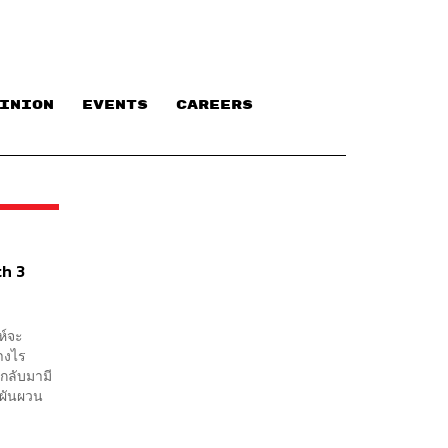
INION
EVENTS
CAREERS
th 3
ห์จะ
ย่างไร
ีกลับมามี
กผันผวน