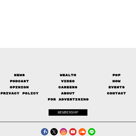
News
Wealth
Pop
Podcast
Video
Now
Opinion
Careers
Events
Privacy Policy
About
Contact
FOR ADVERTISING
MEMBERSHIP