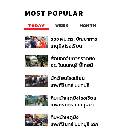
MOST POPULAR
TODAY
WEEK
MONTH
รอง ผบ.ตร. บัญชาการ
เหตุยิงโรงเรียน
เทพศิรินทร์ นนทบุรี สั่ง
สื่อนอกจับตากราดยิง
ค้นหา 2 รอบยืนยันไร้คน
รร. ในนนทบุรี ชี้ไทยมี
ติดค้าง พบศพปู่-ย่าที่
อัตราครอบครองปืนสูง
บ้านพักผู้ก่อเหตุ
นักเรียนโรงเรียน
ในระดับต้นของภูมิภาค
เทพศิรินทร์ นนทบุรี
อพยพเข้ายังพื้นที่
คืบหน้าเหตุยิงโรงเรียน
ปลอดภัยชั่วคราว หลัง
เทพศิรินทร์นนทบุรี ดับ
เหตุใช้อาวุธปืนภายใน
6 ศพ โฆษก ตร. เร่ง
โรงเรียนคลี่คลาย
คืบหน้าเหตุยิง
สอบปมขโมยปืนปู่ก่อ
เทพศิรินทร์ นนทบุรี เด็ก
เหตุ
14 เสียชีวิตที่โรง