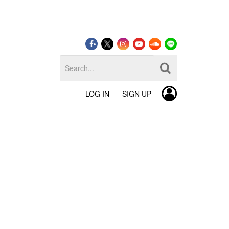
LOG IN
SIGN UP