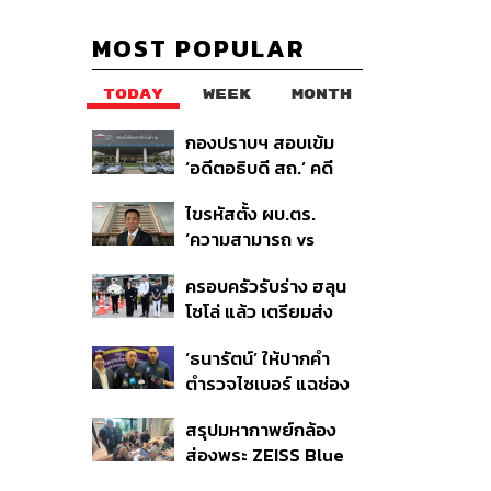
MOST POPULAR
TODAY
WEEK
MONTH
กองปราบฯ สอบเข้ม
‘อดีตอธิบดี สถ.’ คดี
ทุจริตสอบท้องถิ่น แจ้ง
ไขรหัสตั้ง ผบ.ตร.
6 ข้อหาหนัก จ่อชง
‘ความสามารถ vs
ป.ป.ช. 12 ส.ค. นี้
อาวุโส’ และอนาคตการ
ครอบครัวรับร่าง ฮลุน
ปฏิรูปสีกากี กับ
โซโล่ แล้ว เตรียมส่ง
พล.ต.อ. เอก อังสนา
ชันสูตรหาสาเหตุการ
นนท์
‘ธนารัตน์’ ให้ปากคำ
เสียชีวิต
ตำรวจไซเบอร์ แฉช่อง
โหว่ 20 หน่วยงานรัฐ
สรุปมหากาพย์กล้อง
ยันไร้นัยทางการเมือง
ส่องพระ ZEISS Blue
Marine จากสัญญา