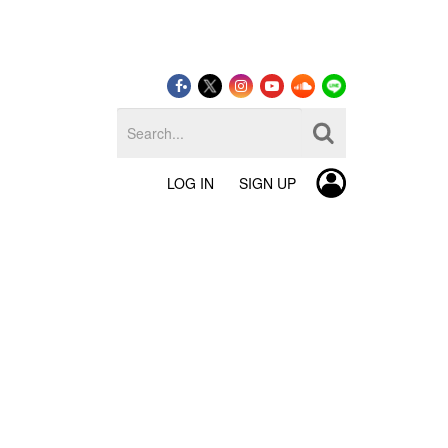
LOG IN
SIGN UP