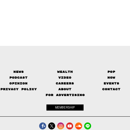
News
Wealth
Pop
Podcast
Video
Now
Opinion
Careers
Events
Privacy Policy
About
Contact
FOR ADVERTISING
MEMBERSHIP