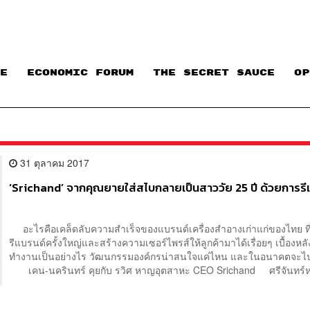
E
ECONOMIC FORUM
THE SECRET SAUCE​
OP
31 ตุลาคม 2017
‘Srichand’ จากคุณยายใส่สไบกลายเป็นสาววัย 25 ปี ด้วยการรี
อะไรคือเคล็ดลับความสำเร็จของแบรนด์เครื่องสำอางเก่าแก่ของไทย ที
รีแบรนด์ครั้งใหญ่และสร้างความเซอร์ไพรส์ให้ลูกค้ามาได้เรื่อยๆ เบื้องหล
ทำงานเป็นอย่างไร วัฒนกรรมองค์กรน่าสนใจแค่ไหน และในอนาคตจะ
เคน-นครินทร์ คุยกับ รวิศ หาญอุตสาหะ CEO Srichand ศรีจันทร์หล