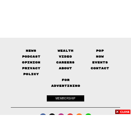
News
Wealth
Pop
Podcast
Video
Now
Opinion
Careers
Events
Privacy
About
Contact
Policy
FOR
ADVERTISING
MEMBERSHIP
© 2017-
The Standard. All rights reserved.