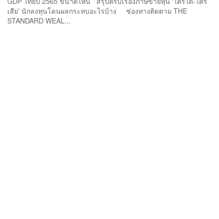
GDP ไทยปี 2565 ขนาดไหน สรุปครบเรื่องภาษีขายหุ้น ‘ใครได้-ใคร
เสีย’ นักลงทุนโดนผลกระทบอะไรบ้าง ช่องทางติดตาม THE
STANDARD WEAL...