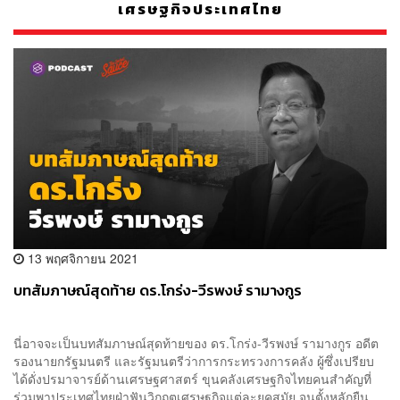
เศรษฐกิจประเทศไทย
13 พฤศจิกายน 2021
บทสัมภาษณ์สุดท้าย ดร.โกร่ง-วีรพงษ์ รามางกูร
นี่อาจจะเป็นบทสัมภาษณ์สุดท้ายของ ดร.โกร่ง-วีรพงษ์ รามางกูร อดีต
รองนายกรัฐมนตรี และรัฐมนตรีว่าการกระทรวงการคลัง ผู้ซึ่งเปรียบ
ได้ดั่งปรมาจารย์ด้านเศรษฐศาสตร์ ขุนคลังเศรษฐกิจไทยคนสำคัญที่
ร่วมพาประเทศไทยฝ่าฟันวิกฤตเศรษฐกิจแต่ละยุคสมัย จนตั้งหลักยืน