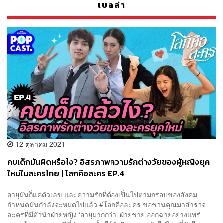
เบลล่า
12 ตุลาคม 2021
คบเด็กมันผิดหรือไง? อิสรภาพความรักต่างวัยของผู้หญิงยุค
ใหม่ในละครไทย | โลกคือละคร EP.4
อายุมันก็แค่ตัวเลข และความรักที่ต้องเป็นไปตามกรอบของสังคม
กำหนดมันกำลังจะหมดไปแล้ว #โลกคือละคร ขอชวนคุณมาสำรวจ
ละครที่มีตัวนำฝ่ายหญิง ‘อายุมากกว่า’ ฝ่ายชาย ออกฉายอย่างแพร่