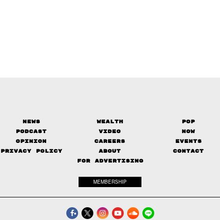
News
Wealth
Pop
Podcast
Video
Now
Opinion
Careers
Events
Privacy Policy
About
Contact
FOR ADVERTISING
MEMBERSHIP