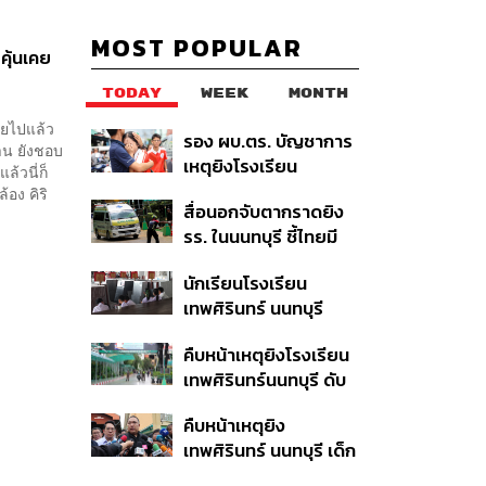
MOST POPULAR
คุ้นเคย
TODAY
WEEK
MONTH
ทยไปแล้ว
รอง ผบ.ตร. บัญชาการ
าน ยังชอบ
เหตุยิงโรงเรียน
ล้วนี่ก็
เทพศิรินทร์ นนทบุรี สั่ง
้อง คิริ
สื่อนอกจับตากราดยิง
ค้นหา 2 รอบยืนยันไร้คน
รร. ในนนทบุรี ชี้ไทยมี
ติดค้าง พบศพปู่-ย่าที่
อัตราครอบครองปืนสูง
บ้านพักผู้ก่อเหตุ
นักเรียนโรงเรียน
ในระดับต้นของภูมิภาค
เทพศิรินทร์ นนทบุรี
อพยพเข้ายังพื้นที่
คืบหน้าเหตุยิงโรงเรียน
ปลอดภัยชั่วคราว หลัง
เทพศิรินทร์นนทบุรี ดับ
เหตุใช้อาวุธปืนภายใน
6 ศพ โฆษก ตร. เร่ง
โรงเรียนคลี่คลาย
คืบหน้าเหตุยิง
สอบปมขโมยปืนปู่ก่อ
เทพศิรินทร์ นนทบุรี เด็ก
เหตุ
14 เสียชีวิตที่โรง