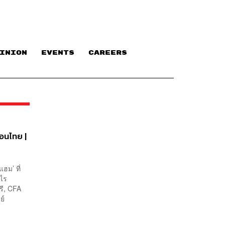
INION
EVENTS
CAREERS
ือนไทย |
ฮม’ ที่
ออะไร
รี, CFA
ิชย์