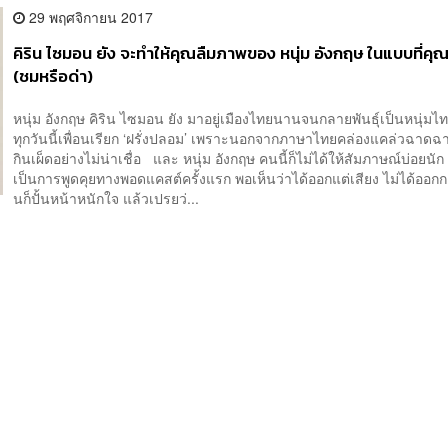
29 พฤศจิกายน 2017
คิริน ไซมอน ยัง จะทำให้คุณลืมภาพของ หนุ่ม อังกฤษ ในแบบที่คุณ
(ชมหรือด่า)
หนุ่ม อังกฤษ คิริน ไซมอน ยัง มาอยู่เมืองไทยนานจนกลายพันธุ์เป็นหนุ่มไ
ทุกวันนี้เพื่อนเรียก ‘ฝรั่งปลอม’ เพราะนอกจากภาษาไทยคล่องแคล่วฉาดฉ
กินเผ็ดอย่างไม่น่าเชื่อ และ หนุ่ม อังกฤษ คนนี้ก็ไม่ได้ให้สัมภาษณ์บ่อยนัก แ
เป็นการพูดคุยทางพอดแคสต์ครั้งแรก พอเห็นว่าได้ออกแต่เสียง ไม่ได้ออกกล
นก็ปั้นหน้าหนักใจ แล้วเปรยว่...