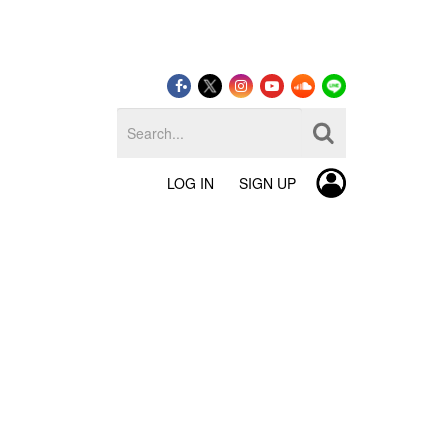
LOG IN
SIGN UP