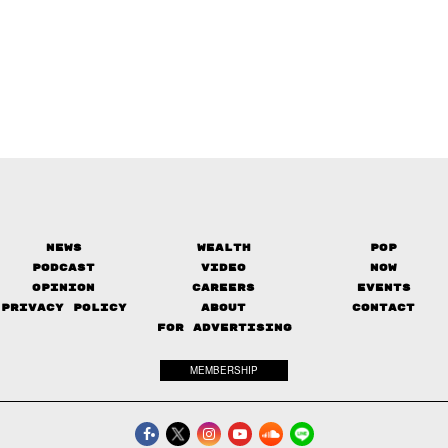
News
Wealth
Pop
Podcast
Video
Now
Opinion
Careers
Events
Privacy Policy
About
Contact
FOR ADVERTISING
MEMBERSHIP