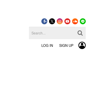
LOG IN
SIGN UP