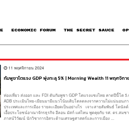
E
ECONOMIC FORUM
THE SECRET SAUCE​
OP
11 พฤศจิกายน 2024
กัมพูชาโตแรง GDP พุ่งทะลุ 5% | Morning Wealth 11 พฤศจิก
ท่องเที่ยว ส่งออก และ FDI ดันกัมพูชา GDP โตแรงแซงไทย คาดปีนี้โต 5
ADB ประเมินไทย-เมียนมามีแนวโน้มเติบโตลดลงจากความไม่แน่นอนภ
ประเทศและการเมือง รายละเอียดเป็นอย่างไร เจาะสายสัมพันธ์ โดนัลด์ 
เอื้อประโยชน์อาณาจักรธุรกิจ อีลอน มัสก์ แค่ไหน พูดคุยกับ รศ. ดร.สมช
ภาสน์วิวัฒน์ นักวิชาการอิสระด้านเศรษฐศาสตร์และการเมือง ...