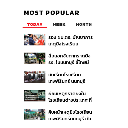
MOST POPULAR
TODAY
WEEK
MONTH
รอง ผบ.ตร. บัญชาการ
เหตุยิงโรงเรียน
เทพศิรินทร์ นนทบุรี สั่ง
สื่อนอกจับตากราดยิง
ค้นหา 2 รอบยืนยันไร้คน
รร. ในนนทบุรี ชี้ไทยมี
ติดค้าง พบศพปู่-ย่าที่
อัตราครอบครองปืนสูง
บ้านพักผู้ก่อเหตุ
นักเรียนโรงเรียน
ในระดับต้นของภูมิภาค
เทพศิรินทร์ นนทบุรี
อพยพเข้ายังพื้นที่
ย้อนเหตุกราดยิงใน
ปลอดภัยชั่วคราว หลัง
โรงเรียนต่างประเทศ ที่
เหตุใช้อาวุธปืนภายใน
ผู้ก่อเหตุเป็นนักเรียน
โรงเรียนคลี่คลาย
คืบหน้าเหตุยิงโรงเรียน
เทพศิรินทร์นนทบุรี ดับ
6 ศพ โฆษก ตร. เร่ง