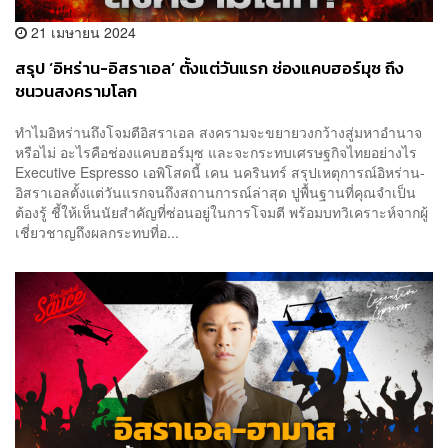
21 เมษายน 2024
สรุป ‘อิหร่าน-อิสราเอล’ ตั้งแต่วันแรก ช่องแคบฮอร์มุซ ถึง
ชนวนสงครามโลก
ทำไมอิหร่านถึงโจมตีอิสราเอล สงครามจะขยายวงกว้างสู่มหาอำนาจ
หรือไม่ อะไรคือช่องแคบฮอร์มุซ และจะกระทบเศรษฐกิจไทยอย่างไร
Executive Espresso เอพิโสดนี้ เคน นครินทร์ สรุปเหตุการณ์อิหร่าน-
อิสราเอลตั้งแต่วันแรกจนถึงสถานการณ์ล่าสุด ปูพื้นฐานที่คุณจำเป็น
ต้องรู้ ชี้ให้เห็นนัยสำคัญที่ซ่อนอยู่ในการโจมตี พร้อมบทวิเคราะห์จากผู้
เชี่ยวชาญถึงผลกระทบที่อ...