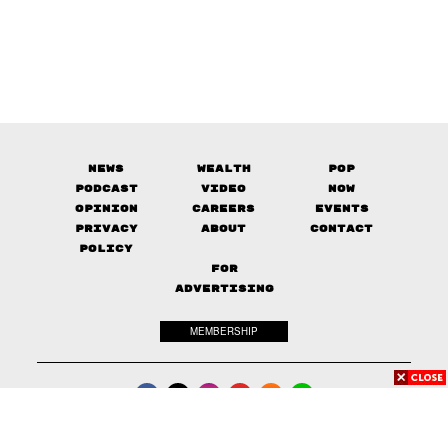
News
Wealth
Pop
Podcast
Video
Now
Opinion
Careers
Events
Privacy
About
Contact
Policy
FOR
ADVERTISING
MEMBERSHIP
© 2017-
2026
The Standard. All rights reserved.