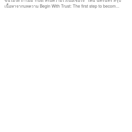
ขึ้นไม่ได้ ถ้าไม่มี Trust หรือความไว้เนื้อเชื่อใจ เคน นครินทร์ สรุป
เนื้อหาจากบทความ Begin With Trust: The first step to becom...