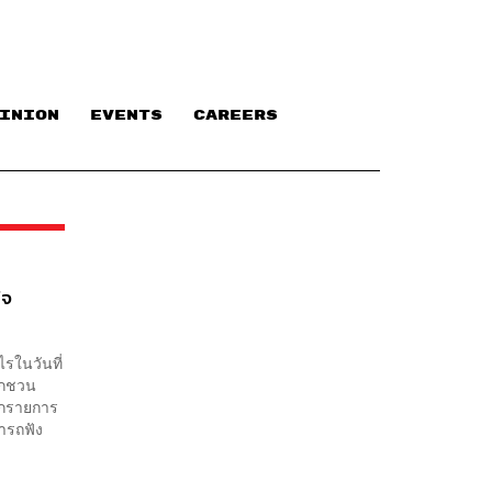
INION
EVENTS
CAREERS
ใจ
รในวันที่
น็กชวน
จากรายการ
ารถฟัง