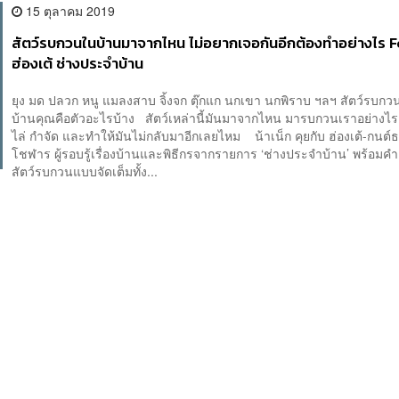
15 ตุลาคม 2019
สัตว์รบกวนในบ้านมาจากไหน ไม่อยากเจอกันอีกต้องทำอย่างไร F
ฮ่องเต้ ช่างประจำบ้าน
ยุง มด ปลวก หนู แมลงสาบ จิ้งจก ตุ๊กแก นกเขา นกพิราบ ฯลฯ สัตว์รบก
บ้านคุณคือตัวอะไรบ้าง สัตว์เหล่านี้มันมาจากไหน มารบกวนเราอย่างไร แ
ไล่ กำจัด และทำให้มันไม่กลับมาอีกเลยไหม น้าเน็ก คุยกับ ฮ่องเต้-กนต์
โชฬาร ผู้รอบรู้เรื่องบ้านและพิธีกรจากรายการ ‘ช่างประจำบ้าน’ พร้อมคำ
สัตว์รบกวนแบบจัดเต็มทั้ง...