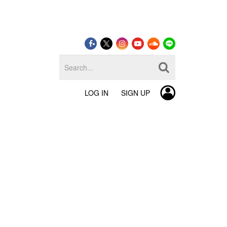
LOG IN
SIGN UP