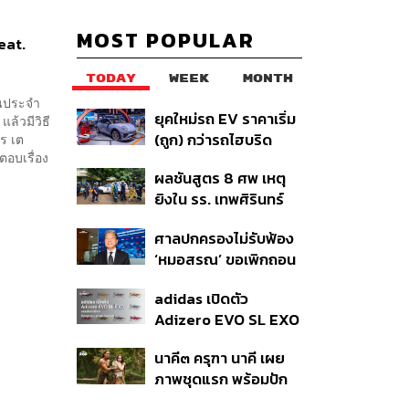
MOST POPULAR
eat.
TODAY
WEEK
MONTH
วนประจำ
ยุคใหม่รถ EV ราคาเริ่ม
ล้วมีวิธี
(ถูก) กว่ารถไฮบริด
ธร เต
ตอบเรื่อง
หลังต้นทุนแบตเตอรี่ลด
ผลชันสูตร 8 ศพ เหตุ
ลง - จีนแห่บุกตลาดเกิด
ยิงใน รร. เทพศิรินทร์
ใหม่
นนทบุรี พบกระสุนเข้า
ศาลปกครองไม่รับฟ้อง
จุดสำคัญ ‘ศีรษะ-
‘หมอสรณ’ ขอเพิกถอน
หน้าอก’ ครูถูกยิง 4 นัด
มติสรรหา กสทช. ชี้ยัง
จากระยะไกล
adidas เปิดตัว
ไม่ใช่ผู้เดือดร้อนเสีย
Adizero EVO SL EXO
หาย
คอลเล็กชันพิเศษรับ
นาคี๓ ครุฑา นาคี เผย
ฤดูกาล College
ภาพชุดแรก พร้อมปัก
Football
วันฉาย 22 ต.ค. นี้