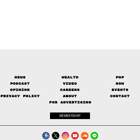
News
Wealth
Pop
Podcast
Video
Now
Opinion
Careers
Events
Privacy Policy
About
Contact
FOR ADVERTISING
MEMBERSHIP