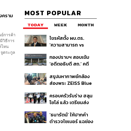
MOST POPULAR
สงคราม
TODAY
WEEK
MONTH
นย์การค้า
ไขรหัสตั้ง ผบ.ตร.
ีวิธีการ
‘ความสามารถ vs
ค่ไหน
อาวุโส’ และอนาคตการ
จูตระกูล
กองปราบฯ สอบเข้ม
ปฏิรูปสีกากี กับ
‘อดีตอธิบดี สถ.’ คดี
พล.ต.อ. เอก อังสนา
ทุจริตสอบท้องถิ่น แจ้ง
นนท์
สรุปมหากาพย์กล้อง
6 ข้อหาหนัก จ่อชง
ส่องพระ ZEISS Blue
ป.ป.ช. 12 ส.ค. นี้
Marine จากสัญญา
ครอบครัวรับร่าง ฮลุน
ผลิต 8.3 ล้าน สู่ข้อ
โซโล่ แล้ว เตรียมส่ง
พิพาท ‘มาเวลล์ฯ’ ฟ้อง
ชันสูตรหาสาเหตุการ
‘โทน บางแค’ ผิดนัดจ่าย
‘ธนารัตน์’ ให้ปากคำ
เสียชีวิต
หนี้-แอบระบุแบรนด์
ตำรวจไซเบอร์ แฉช่อง
โหว่ 20 หน่วยงานรัฐ