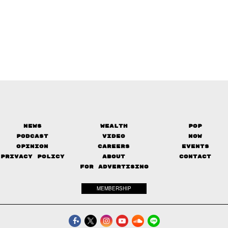
News
Wealth
Pop
Podcast
Video
Now
Opinion
Careers
Events
Privacy Policy
About
Contact
FOR ADVERTISING
MEMBERSHIP