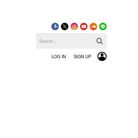
LOG IN
SIGN UP