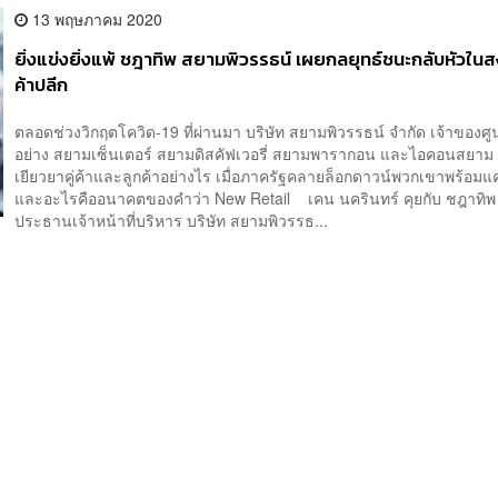
13 พฤษภาคม 2020
ยิ่งแข่งยิ่งแพ้ ชฎาทิพ สยามพิวรรธน์ เผยกลยุทธ์ชนะกลับหัวใน
ค้าปลีก
ตลอดช่วงวิกฤตโควิด-19 ที่ผ่านมา บริษัท สยามพิวรรธน์ จำกัด เจ้าของศู
อย่าง สยามเซ็นเตอร์ สยามดิสคัฟเวอรี่ สยามพารากอน และไอคอนสยาม ม
เยียวยาคู่ค้าและลูกค้าอย่างไร เมื่อภาครัฐคลายล็อกดาวน์พวกเขาพร้อมแ
และอะไรคืออนาคตของคำว่า New Retail เคน นครินทร์ คุยกับ ชฎาทิพ 
ประธานเจ้าหน้าที่บริหาร บริษัท สยามพิวรรธ...