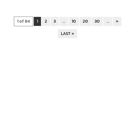
1 of 84
1
2
3
...
10
20
30
...
»
LAST »