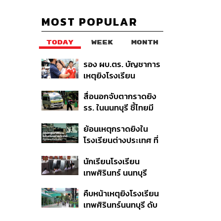
MOST POPULAR
TODAY
WEEK
MONTH
รอง ผบ.ตร. บัญชาการ
เหตุยิงโรงเรียน
เทพศิรินทร์ นนทบุรี สั่ง
สื่อนอกจับตากราดยิง
ค้นหา 2 รอบยืนยันไร้คน
รร. ในนนทบุรี ชี้ไทยมี
ติดค้าง พบศพปู่-ย่าที่
อัตราครอบครองปืนสูง
บ้านพักผู้ก่อเหตุ
ย้อนเหตุกราดยิงใน
ในระดับต้นของภูมิภาค
โรงเรียนต่างประเทศ ที่
ผู้ก่อเหตุเป็นนักเรียน
นักเรียนโรงเรียน
เทพศิรินทร์ นนทบุรี
อพยพเข้ายังพื้นที่
คืบหน้าเหตุยิงโรงเรียน
ปลอดภัยชั่วคราว หลัง
เทพศิรินทร์นนทบุรี ดับ
เหตุใช้อาวุธปืนภายใน
6 ศพ โฆษก ตร. เร่ง
โรงเรียนคลี่คลาย