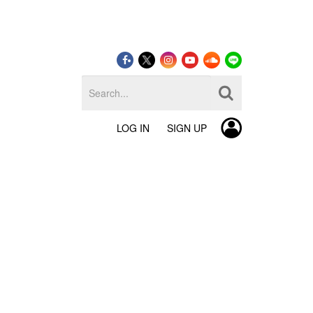
LOG IN
SIGN UP