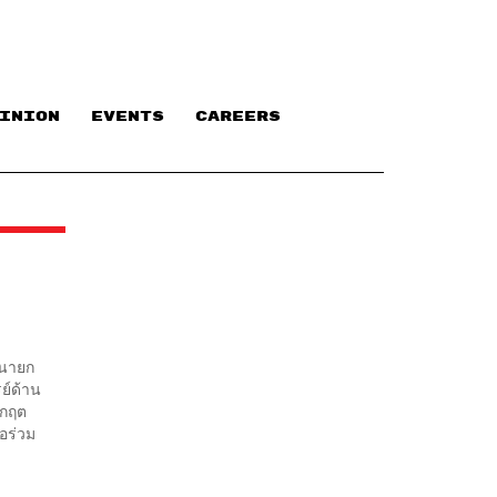
INION
EVENTS
CAREERS
งนายก
ย์ด้าน
ิกฤต
่อร่วม