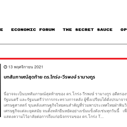
E
ECONOMIC FORUM
THE SECRET SAUCE​
OP
13 พฤศจิกายน 2021
บทสัมภาษณ์สุดท้าย ดร.โกร่ง-วีรพงษ์ รามางกูร
นี่อาจจะเป็นบทสัมภาษณ์สุดท้ายของ ดร.โกร่ง-วีรพงษ์ รามางกูร อดีตรอ
รัฐมนตรี และรัฐมนตรีว่าการกระทรวงการคลัง ผู้ซึ่งเปรียบได้ดั่งปรมาจาร
เศรษฐศาสตร์ ขุนคลังเศรษฐกิจไทยคนสำคัญที่ร่วมพาประเทศไทยฝ่าฟันว
เศรษฐกิจแต่ละยุคสมัย จนตั้งหลักยืนหยัดอย่างเข้มแข็งดังเช่นทุกวันนี้ เพื
แสดงความไว้อาลัยต่อการถึงแก่อนิจกรรมของ ดร.โกร่ง T...