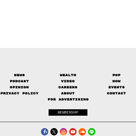
News
Wealth
Pop
Podcast
Video
Now
Opinion
Careers
Events
Privacy Policy
About
Contact
FOR ADVERTISING
MEMBERSHIP