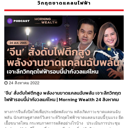
วิกฤตขาดแคลนไฟฟ้า
24 สิงหาคม 2022
‘จีน’ สั่งดับไฟตึกสูง พลังงานขาดแคลนฉับพลัน เจาะลึกวิกฤต
ไฟฟ้ารอบนี้น่ากังวลแค่ไหน | Morning Wealth 24 สิงหาคม
2565
ทางการจีนสั่งปิดไฟเพื่อประหยัดพลังงาน หลังเกิดภาวะขาดแคลนฉับ
พลัน นักเศรษฐศาสตร์วิเคราะห์วิกฤตไฟฟ้าขาดแคลนรอบนี้รุนแรง ยืด
เยื้อขนาดไหน กระทบภาคการผลิตอย่างไรบ้าง ประเมินการประชุม