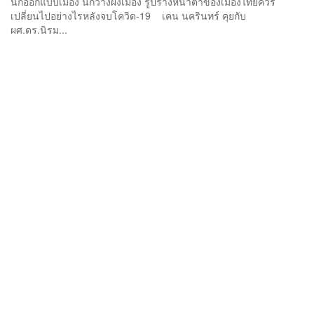
นักออกแบบเมือง นักวางผังเมือง รูปร่างหน้าตาของเมืองไทยควร
เปลี่ยนไปอย่างไรหลังจบโควิด-19 เคน นครินทร์ คุยกับ
ผศ.ดร.นิรม...