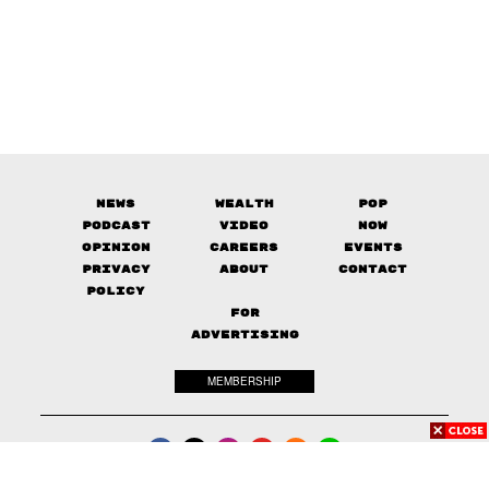
News
Wealth
Pop
Podcast
Video
Now
Opinion
Careers
Events
Privacy
About
Contact
Policy
FOR
ADVERTISING
MEMBERSHIP