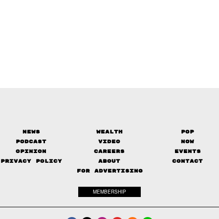
News
Wealth
Pop
Podcast
Video
Now
Opinion
Careers
Events
Privacy Policy
About
Contact
FOR ADVERTISING
MEMBERSHIP