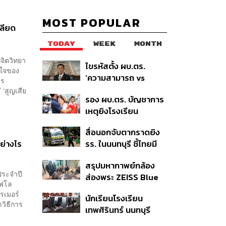
MOST POPULAR
ลียด
TODAY
WEEK
MONTH
จิตวิทยา
ไขรหัสตั้ง ผบ.ตร.
กใจของ
‘ความสามารถ vs
ไร
อาวุโส’ และอนาคตการ
 ‘สูญเสีย
รอง ผบ.ตร. บัญชาการ
ปฏิรูปสีกากี กับ
เหตุยิงโรงเรียน
พล.ต.อ. เอก อังสนา
เทพศิรินทร์ นนทบุรี สั่ง
นนท์
สื่อนอกจับตากราดยิง
ค้นหา 2 รอบยืนยันไร้คน
ย่างไร
รร. ในนนทบุรี ชี้ไทยมี
ติดค้าง พบศพปู่-ย่าที่
อัตราครอบครองปืนสูง
บ้านพักผู้ก่อเหตุ
สรุปมหากาพย์กล้อง
ในระดับต้นของภูมิภาค
ประจำปี
ส่องพระ ZEISS Blue
ดัฟโล
Marine จากสัญญา
รเมอร์
นักเรียนโรงเรียน
ผลิต 8.3 ล้าน สู่ข้อ
วิธีการ
เทพศิรินทร์ นนทบุรี
พิพาท ‘มาเวลล์ฯ’ ฟ้อง
อพยพเข้ายังพื้นที่
‘โทน บางแค’ ผิดนัดจ่าย