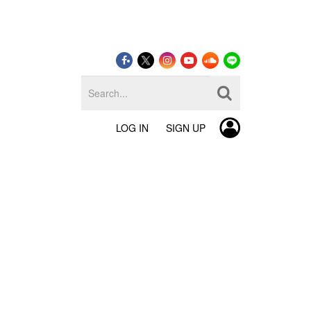
LOG IN
SIGN UP