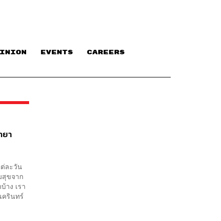
INION
EVENTS
CAREERS
ิทยา
ต่ละวัน
ามสุขจาก
บ้าง เรา
นครินทร์