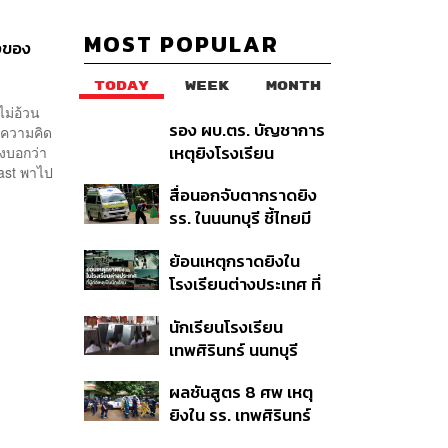
MOST POPULAR
างของ
TODAY
WEEK
MONTH
ไม่อ้วน
รอง ผบ.ตร. บัญชาการ
ีความคิด
เหตุยิงโรงเรียน
ลังบอกว่า
ast พาไป
เทพศิรินทร์ นนทบุรี สั่ง
สื่อนอกจับตากราดยิง
ค้นหา 2 รอบยืนยันไร้คน
รร. ในนนทบุรี ชี้ไทยมี
ติดค้าง พบศพปู่-ย่าที่
อัตราครอบครองปืนสูง
บ้านพักผู้ก่อเหตุ
ย้อนเหตุกราดยิงใน
ในระดับต้นของภูมิภาค
โรงเรียนต่างประเทศ ที่
ผู้ก่อเหตุเป็นนักเรียน
นักเรียนโรงเรียน
เทพศิรินทร์ นนทบุรี
อพยพเข้ายังพื้นที่
ผลชันสูตร 8 ศพ เหตุ
ปลอดภัยชั่วคราว หลัง
ยิงใน รร. เทพศิรินทร์
เหตุใช้อาวุธปืนภายใน
นนทบุรี พบกระสุนเข้า
โรงเรียนคลี่คลาย