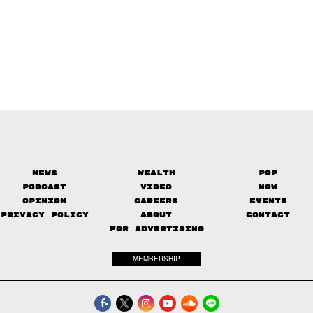
News
Wealth
Pop
Podcast
Video
Now
Opinion
Careers
Events
Privacy Policy
About
Contact
FOR ADVERTISING
MEMBERSHIP