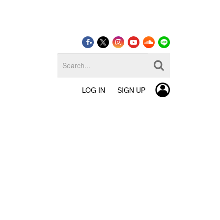
LOG IN
SIGN UP