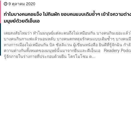
9 ตุลาคม 2020
ทำไมบางคนคอแข็ง ไม่กินผัก ชอบคนแบบเดิมซ้ำๆ เข้าใจความต่
มนุษย์ด้วยดีเอ็นเอ
เคยสงสัยไหมว่า ทำไมมนุษย์แต่ละคนถึงไม่เหมือนกัน บางคนกินเยอะแล้ว
บางคนกินกาแฟแล้วนอนหลับ บางคนตกหลุมรักคนแบบเดิมซ้ำๆ บางคนม
ทางการเมืองไม่เหมือนกัน บิล ซัลลิแวน ผู้เขียนหนังสือ ยินดีที่รู้จักฉัน กำ
ความต่างกันทั้งหมดของมนุษย์นั้นมาจากยีนและดีเอ็นเอ Readery Podc
รู้จักภายในร่างกายที่ประกอบด้วยยีน โครโมโซม ด...