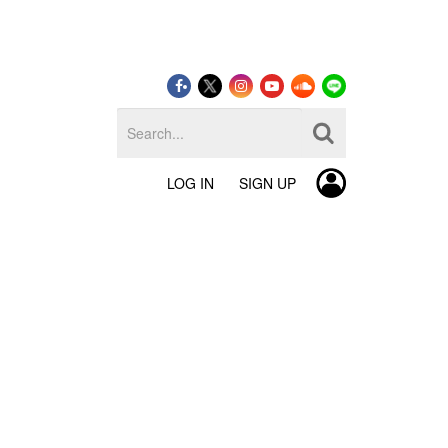
LOG IN
SIGN UP