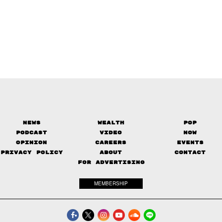
News
Wealth
Pop
Podcast
Video
Now
Opinion
Careers
Events
Privacy Policy
About
Contact
FOR ADVERTISING
MEMBERSHIP