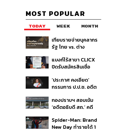
MOST POPULAR
TODAY
WEEK
MONTH
เทียบรายจ่ายบุคลากร
รัฐ ไทย vs. ต่าง
ประเทศ: พบภาษีทุก
แบงก์ไร้สาขา CLICX
100 บาทของคนไทยใช้
ปิดรับสมัครสินเชื่อ
ไปกับข้าราชการเฉียด
ชั่วคราว พร้อมส่ง
40 บาท
‘ประภาศ คงเอียด’
สัญญาณเตือนกลุ่มกู้
กรรมการ ป.ป.ช. อดีต
เงินผิดวัตถุประสงค์-ให้
อธิบดีกรมธนารักษ์
ข้อมูลเท็จ เตรียมดำเนิน
กองปราบฯ สอบเข้ม
ถึงแก่อนิจกรรม
คดีเด็ดขาด
‘อดีตอธิบดี สถ.’ คดี
ทุจริตสอบท้องถิ่น แจ้ง
Spider-Man: Brand
6 ข้อหาหนัก จ่อชง
New Day ทำรายได้ 1
ป.ป.ช. 12 ส.ค. นี้
พันล้านดอลลาร์จากทั่ว