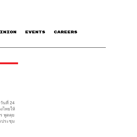
INION
EVENTS
CAREERS
ันที่ 24
องไทยให้
 พูดคุย
รประชุม